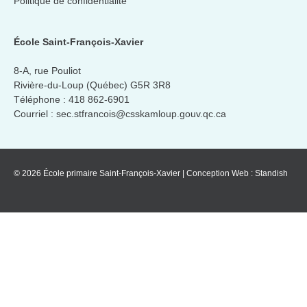
Politique de confidentialité
École Saint-François-Xavier
8-A, rue Pouliot
Rivière-du-Loup (Québec) G5R 3R8
Téléphone :
418 862-6901
Courriel :
sec.stfrancois@csskamloup.gouv.qc.ca
© 2026 École primaire Saint-François-Xavier
|
Conception Web :
Standish