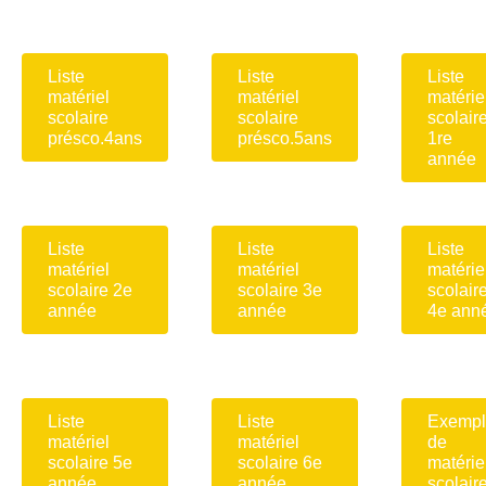
Liste
Liste
Liste
matériel
matériel
matérie
scolaire
scolaire
scolair
présco.4ans
présco.5ans
1re
année
Liste
Liste
Liste
matériel
matériel
matérie
scolaire 2e
scolaire 3e
scolair
année
année
4e ann
Liste
Liste
Exempl
matériel
matériel
de
scolaire 5e
scolaire 6e
matérie
année
année
scolair