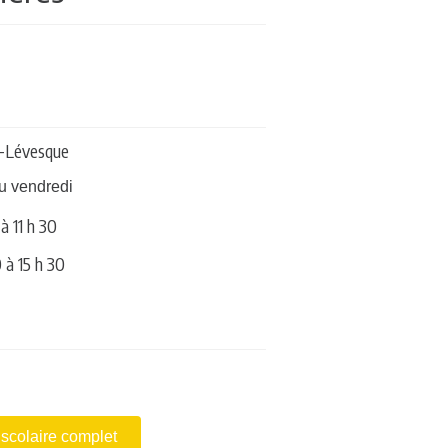
n-Lévesque
u vendredi
à 11 h 30
 à 15 h 30
 scolaire complet