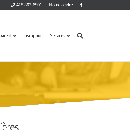
Facebook
418 862-6901
Nous joindre
 parent
Inscription
Services
ières