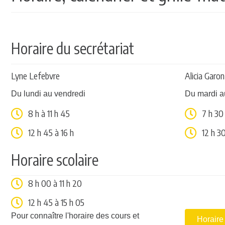
Horaire du secrétariat
Lyne Lefebvre
Alicia Garo
Du lundi au vendredi
Du mardi a
8 h à 11 h 45
7 h 30 
12 h 45 à 16 h
12 h 30
Horaire scolaire
8 h 00 à 11 h 20
12 h 45 à 15 h 05
Pour connaître l'horaire des cours et
Horaire